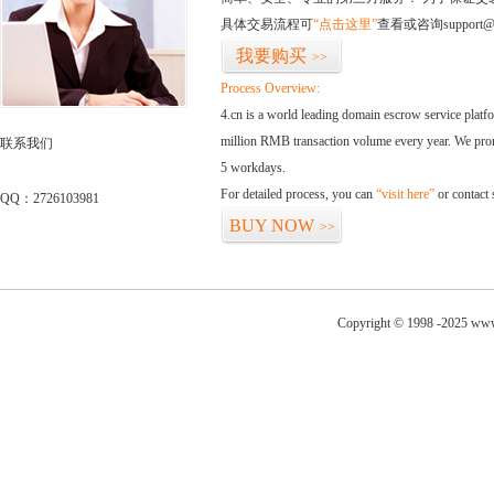
具体交易流程可
“点击这里”
查看或咨询support@
我要购买
>>
Process Overview:
4.cn is a world leading domain escrow service plat
million RMB transaction volume every year. We promi
联系我们
5 workdays.
For detailed process, you can
“visit here”
or contact
QQ：2726103981
BUY NOW
>>
Copyright © 1998 -2025 www