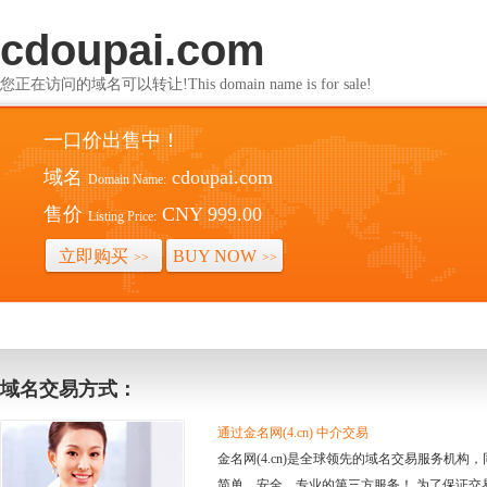
cdoupai.com
您正在访问的域名可以转让!This domain name is for sale!
一口价出售中！
域名
cdoupai.com
Domain Name:
售价
CNY 999.00
Listing Price:
立即购买
BUY NOW
>>
>>
域名交易方式：
通过金名网(4.cn) 中介交易
金名网(4.cn)是全球领先的域名交易服务机
简单、安全、专业的第三方服务！ 为了保证交